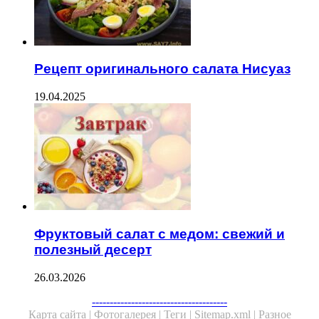
Рецепт оригинального салата Нисуаз
19.04.2025
Фруктовый салат с медом: свежий и
полезный десерт
26.03.2026
Facebook
Twitter
WhatsApp
Telegram
--------------------------------------
Карта сайта |
Фотогалерея |
Теги |
Sitemap.xml |
Разное