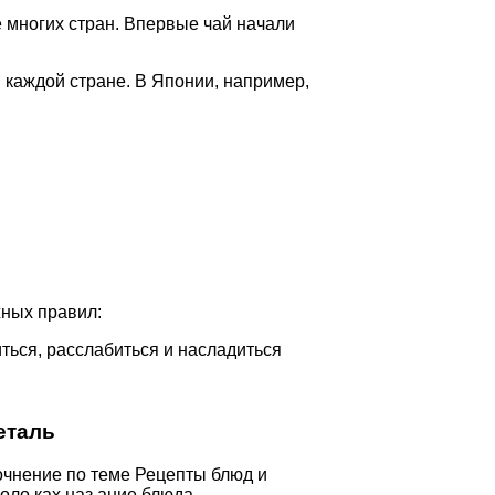
е многих стран. Впервые чай начали
 каждой стране. В Японии, например,
жных правил:
ться, расслабиться и насладиться
еталь
очнение по теме Рецепты блюд и
голо ках наз ание блюда