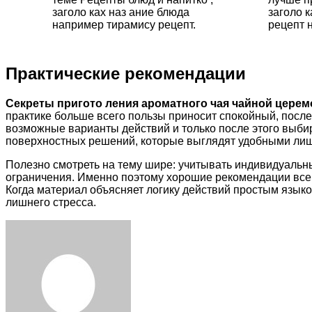
заголо ках наз ание блюда
заголо 
например тирамису рецепт.
рецепт н
Практические рекомендации
Секреты пригото ления ароматного чая чайной цере
практике больше всего пользы приносит спокойный, после
возможные варианты действий и только после этого выби
поверхностных решений, которые выглядят удобными лиш
Полезно смотреть на тему шире: учитывать индивидуальн
ограничения. Именно поэтому хорошие рекомендации всегд
Когда материал объясняет логику действий простым языко
лишнего стресса.
Facebook
Twitter
LinkedIn
Tumblr
Pinterest
Reddit
VKontakte
Odnoklassniki
Skype
WhatsApp
Telegram
Viber
Share
Print
via
Email