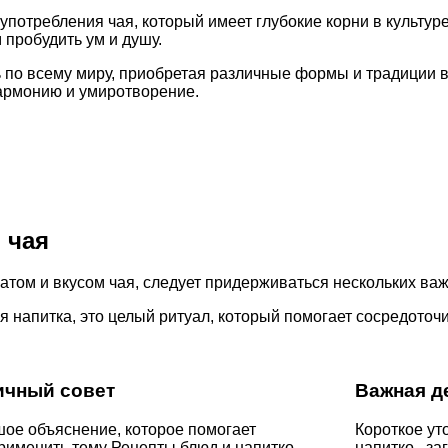
потребления чая, который имеет глубокие корни в культур
 пробудить ум и душу.
по всему миру, приобретая различные формы и традиции в
армонию и умиротворение.
 чая
атом и вкусом чая, следует придерживаться нескольких ва
 напитка, это целый ритуал, который помогает сосредоточи
ичный совет
Важная д
ое объяснение, которое помогает
Короткое ут
рименить тему Рецепты блюд и напитко ,
напитко , за