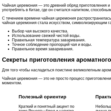
Чайная церемония — это древний обряд приготовления и у
употреблять в Китае, где он считался напитком, способным
С течением времени чайная церемония распространилась 
чайная церемония стала искусством, символизирующим г
Выбор чая высокого качества.
Использование свежей чистой воды.
Правильная температура заваривания.
Точное соблюдение пропорций чая и воды.
Правильное время заваривания.
Секреты приготовления ароматного
Для того чтобы насладиться поистине великолепным аром
Чайная церемония — это не просто процесс приготовления
моментом.
Полезный ориентир
Практ
Краткий и понятный акцент по
Небольш
теме Рецепты блюд и напитко ,
лучше п