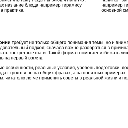
ках наз ание блюда например тирамису
например т
а практике.
основной см
монии
требует не только общего понимания темы, но и вним
довательный подход: сначала важно разобраться в причина
рать конкретные шаги. Такой формат помогает избежать ли
ь на первый взгляд.
ые особенности, реальные условия, уровень подготовки, д
а строятся не на общих фразах, а на понятных примерах, 
м, читателю легче применить советы в реальной жизни и по