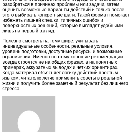
разобраться в причинах проблемы или задачи, затем
оценить возможные варианты действий и только после
этого выбирать конкретные шаги. Такой формат помогает
избежать лишней спешки, типичных ошибок и
поверхностных решений, которые выглядят удобными
лишь на первый взгляд.
Полезно смотреть на тему шире: учитывать
индивидуальные особенности, реальные условия,
уровень подготовки, доступные ресурсы и возможные
ограничения. Именно поэтому хорошие рекомендации
всегда строятся не на общих фразах, а на понятных
примерах, аккуратных выводах и четких ориентирах.
Когда материал объясняет логику действий простым
языком, читателю легче применить советы в реальной
жизни и получить более заметный результат без лишнего
стресса.
Facebook
Twitter
LinkedIn
Tumblr
Pinterest
Reddit
VKontakte
Odnoklassniki
Skype
WhatsApp
Telegram
Viber
Share
Print
via
Email