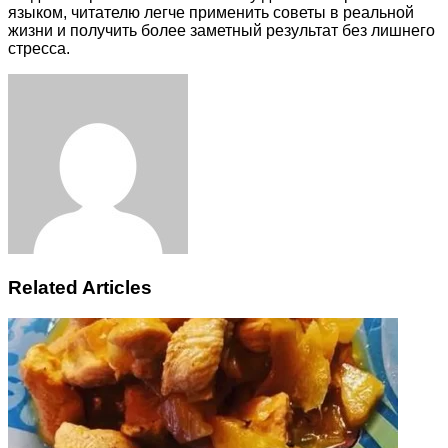
языком, читателю легче применить советы в реальной
жизни и получить более заметный результат без лишнего
стресса.
Facebook
Twitter
LinkedIn
Tumblr
Pinterest
Reddit
VKontakte
Odnoklassniki
Skype
WhatsApp
Telegram
Viber
Share
Print
via
Email
Related Articles