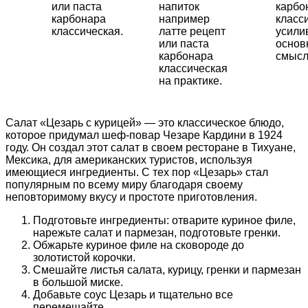
или паста
напиток
карбо
карбонара
например
класс
классическая.
латте рецепт
усил
или паста
основ
карбонара
смысл
классическая
на практике.
Салат «Цезарь с курицей» — это классическое блюдо,
которое придумал шеф-повар Чезаре Кардини в 1924
году. Он создал этот салат в своем ресторане в Тихуане,
Мексика, для американских туристов, используя
имеющиеся ингредиенты. С тех пор «Цезарь» стал
популярным по всему миру благодаря своему
неповторимому вкусу и простоте приготовления.
Подготовьте ингредиенты: отварите куриное филе,
нарежьте салат и пармезан, подготовьте гренки.
Обжарьте куриное филе на сковороде до
золотистой корочки.
Смешайте листья салата, курицу, гренки и пармезан
в большой миске.
Добавьте соус Цезарь и тщательно все
перемешайте.