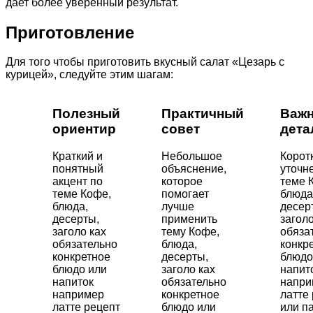
дает более уверенный результат.
Приготовление
Для того чтобы приготовить вкусный салат «Цезарь с
курицей», следуйте этим шагам:
Полезный
Практичный
Важ
ориентир
совет
дета
Краткий и
Небольшое
Корот
понятный
объяснение,
уточн
акцент по
которое
теме 
теме Кофе,
помогает
блюда
блюда,
лучше
десер
десерты,
применить
заголо
заголо ках
тему Кофе,
обяза
обязательно
блюда,
конкр
конкретное
десерты,
блюдо
блюдо или
заголо ках
напит
напиток
обязательно
напри
например
конкретное
латте
латте рецепт
блюдо или
или п