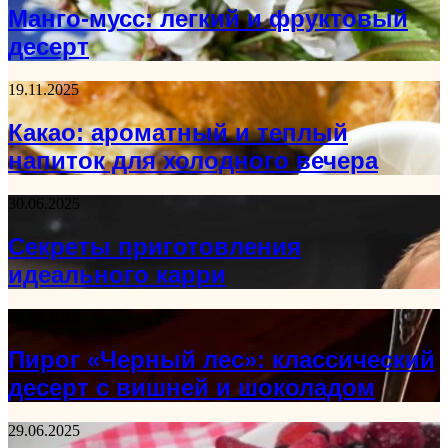
Манго-мусс: легкий и фруктовый
десерт
19.11.2025
Какао: ароматный и теплый
напиток для холодного вечера
30.06.2025
Секреты приготовления
идеального карри
23.08.2025
Пирог «Черный лес»: классический
десерт с вишней и шоколадом
29.06.2025