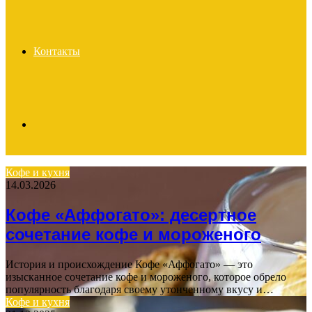
Контакты
Search
Кофе и кухня
14.03.2026
for
Кофе «Аффогато»: десертное
сочетание кофе и мороженого
История и происхождение Кофе «Аффогато» — это
изысканное сочетание кофе и мороженого, которое обрело
популярность благодаря своему утонченному вкусу и…
Кофе и кухня