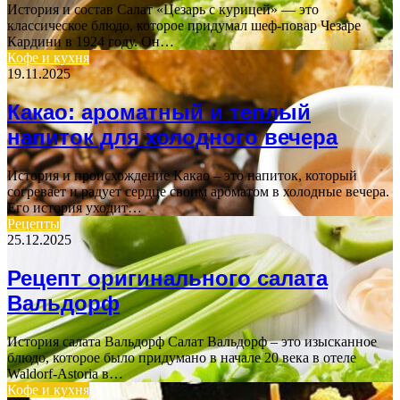
История и состав Салат «Цезарь с курицей» — это
классическое блюдо, которое придумал шеф-повар Чезаре
Кардини в 1924 году. Он…
Кофе и кухня
19.11.2025
Какао: ароматный и теплый
напиток для холодного вечера
История и происхождение Какао – это напиток, который
согревает и радует сердце своим ароматом в холодные вечера.
Его история уходит…
Рецепты
25.12.2025
Рецепт оригинального салата
Вальдорф
История салата Вальдорф Салат Вальдорф – это изысканное
блюдо, которое было придумано в начале 20 века в отеле
Waldorf-Astoria в…
Кофе и кухня