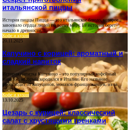
итальянской пиццы
История пиццы Пицца — это итальянское блюдо, которое
завоевало сердца людей по всему миру. Ее история берет
начало в древности,…
Кофе и кухня
20.11.2025
Капучино с корицей: ароматный и
сладкий напиток
История напитка Капучино – это популярный кофейный
напиток, который зародился в Италии. Его название
происходит от капуцинов, монахов-францисканцев, из-за
цвета…
Кофе и кухня
13.10.2025
Цезарь с курицей: классический
салат с хрустящими гренками