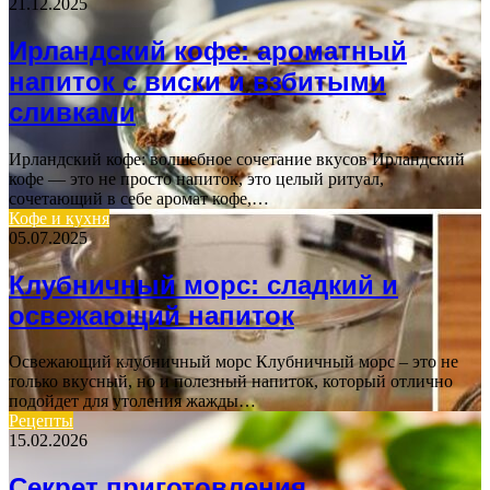
21.12.2025
Ирландский кофе: ароматный
напиток с виски и взбитыми
сливками
Ирландский кофе: волшебное сочетание вкусов Ирландский
кофе — это не просто напиток, это целый ритуал,
сочетающий в себе аромат кофе,…
Кофе и кухня
05.07.2025
Клубничный морс: сладкий и
освежающий напиток
Освежающий клубничный морс Клубничный морс – это не
только вкусный, но и полезный напиток, который отлично
подойдет для утоления жажды…
Рецепты
15.02.2026
Секрет приготовления