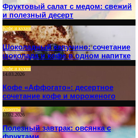
Фруктовый салат с медом: свежий
и полезный десерт
Кофе и кухня
15.02.2026
Шоколадный капучино: сочетание
шоколада и кофе в одном напитке
Кофе и кухня
14.03.2026
Кофе «Аффогато»: десертное
сочетание кофе и мороженого
Рецепты
17.02.2026
Полезный завтрак: овсянка с
фруктами