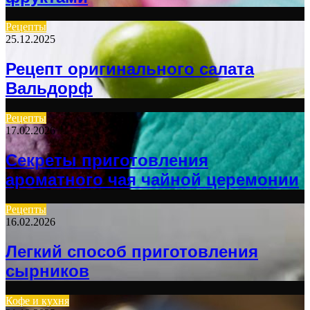
Рецепты
25.12.2025
Рецепт оригинального салата
Вальдорф
Рецепты
17.02.2026
Секреты приготовления
ароматного чая чайной церемонии
Рецепты
16.02.2026
Легкий способ приготовления
сырников
Кофе и кухня