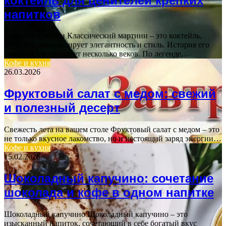
коктейль для ценителей крепких
напитков
История мартини Классический мартини – это коктейль,
который символизирует элегантность и стиль. История его
создания насчитывает несколько веков. По легенде,…
Кофе и кухня
26.03.2026
Фруктовый салат с медом: свежий
и полезный десерт
Свежесть лета на вашем столе Фруктовый салат с медом – это
не только вкусное лакомство, но и настоящий заряд энергии…
Кофе и кухня
15.02.2026
Шоколадный капучино: сочетание
шоколада и кофе в одном напитке
Шоколадный капучино Шоколадный капучино – это
изысканный напиток, сочетающий в себе богатый вкус