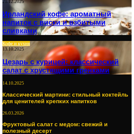
21.12.2025
Ирландский кофе: ароматный
напиток с виски и взбитыми
сливками
Кофе и кухня
13.10.2025
Цезарь с курицей: классический
салат с хрустящими гренками
14.10.2025
Классический мартини: стильный коктейль
для ценителей крепких напитков
26.03.2026
Фруктовый салат с медом: свежий и
полезный десерт