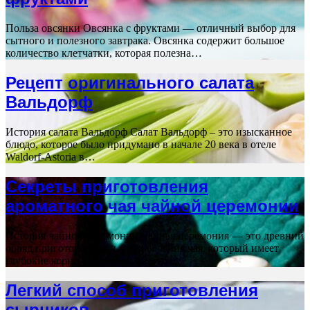
Польза овсянки Овсянка с фруктами — отличный выбор для
сытного и полезного завтрака. Овсянка содержит большое
количество клетчатки, которая полезна…
Рецепт оригинального салата
Вальдорф
История салата Вальдорф Салат Вальдорф – это изысканное
блюдо, которое было придумано в начале 20 века в отеле
Waldorf-Astoria в…
Секреты приготовления
ароматного чая чайной церемонии
История чайной церемонии Чайная церемония — это древний
обряд приготовления и употребления чая, который имеет
глубокие корни в культуре многих…
Легкий способ приготовления
сырников