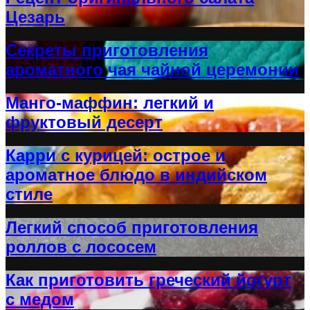
Цезарь
Секреты приготовления
ароматного чая чайной церемонии
Манго-маффин: легкий и
фруктовый десерт
Карри с курицей: острое и
ароматное блюдо в индийском
стиле
Легкий способ приготовления
роллов с лососем
Как приготовить греческий йогурт
с медом