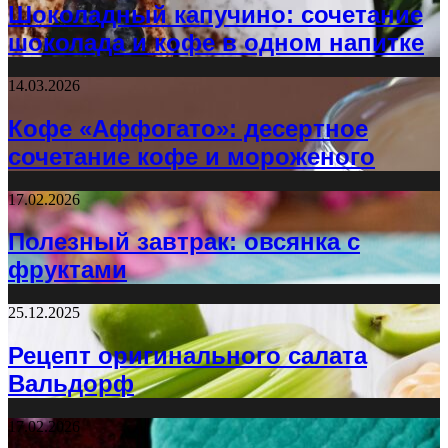
Шоколадный капучино: сочетание
шоколада и кофе в одном напитке
14.03.2026
Кофе «Аффогато»: десертное
сочетание кофе и мороженого
17.02.2026
Полезный завтрак: овсянка с
фруктами
25.12.2025
Рецепт оригинального салата
Вальдорф
17.02.2026