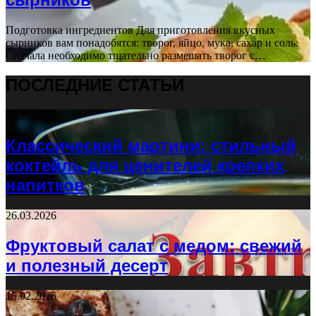
Подготовка ингредиентов Для приготовления вкусных
сырников вам понадобятся: творог, яйцо, мука, сахар и соль.
Сначала необходимо тщательно размешать творог с…
ПОСЛЕДНИЕ СТАТЬИ
14.10.2025
Классический мартини: стильный
коктейль для ценителей крепких
напитков
26.03.2026
Фруктовый салат с медом: свежий
и полезный десерт
15.02.2026