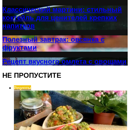
Классический мартини: стильный
коктейль для ценителей крепких
напитков
Полезный завтрак: овсянка с
фруктами
Рецепт вкусного омлета с овощами
НЕ ПРОПУСТИТЕ
Рецепты