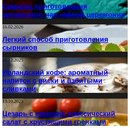
Секреты приготовления
ароматного чая чайной церемонии
16.02.2026
Легкий способ приготовления
сырников
21.12.2025
Ирландский кофе: ароматный
напиток с виски и взбитыми
сливками
13.10.2025
Цезарь с курицей: классический
салат с хрустящими гренками