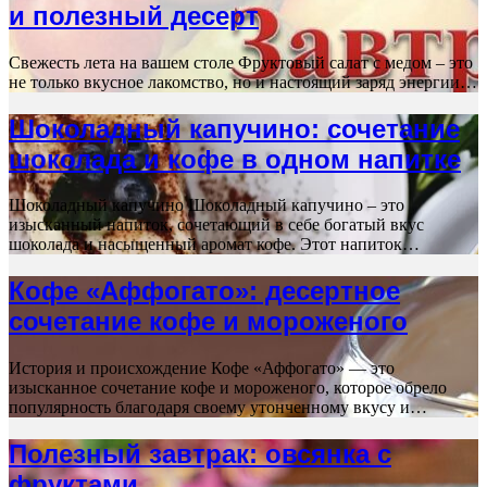
и полезный десерт
Свежесть лета на вашем столе Фруктовый салат с медом – это
не только вкусное лакомство, но и настоящий заряд энергии…
Шоколадный капучино: сочетание
шоколада и кофе в одном напитке
Шоколадный капучино Шоколадный капучино – это
изысканный напиток, сочетающий в себе богатый вкус
шоколада и насыщенный аромат кофе. Этот напиток…
Кофе «Аффогато»: десертное
сочетание кофе и мороженого
История и происхождение Кофе «Аффогато» — это
изысканное сочетание кофе и мороженого, которое обрело
популярность благодаря своему утонченному вкусу и…
Полезный завтрак: овсянка с
фруктами